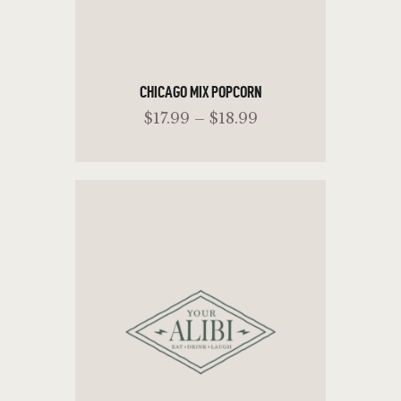
CHICAGO MIX POPCORN
$
17
.
99
–
$
18
.
99
SELECT OPTIONS