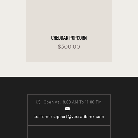
CHEDDAR POPCORN
$
500
.
00
READ MORE
Open At : 8:00 AM To 11:00 PM
customersupport@youralibimx.com