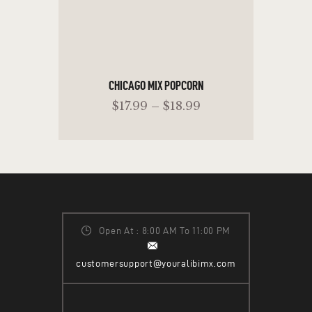
CHICAGO MIX POPCORN
$
17
.
99
–
$
18
.
99
SELECT OPTIONS
Open At : 8:00 AM To 11:00 PM
customersupport@youralibimx.com