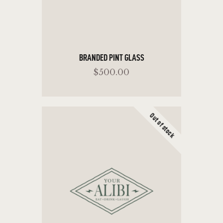
BRANDED PINT GLASS
$
500
.
00
Out of stock
ADD TO CART